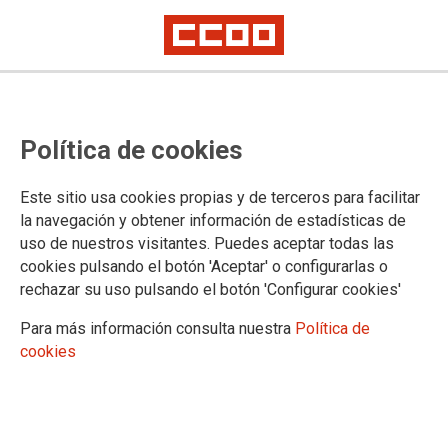
VÍDEOS
Política de cookies
Inauguración
Saludos
Este sitio usa cookies propias y de terceros para facilitar
Declaraciones y entrevistas
la navegación y obtener información de estadísticas de
Informes
uso de nuestros visitantes. Puedes aceptar todas las
Informe General e intervención de las delegaciones
cookies pulsando el botón 'Aceptar' o configurarlas o
Enmiendas al Plan de Acción
rechazar su uso pulsando el botón 'Configurar cookies'
Enmiendas a los Estatutos
Resoluciones
Para más información consulta nuestra
Política de
Candidaturas
cookies
Clausura